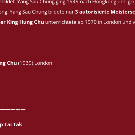
gebildet. Yang Sau Chung ging 1949 nach Hongkong und grü
ng. Yang Sau Chung bildete nur
3 autorisierte Meisters
ter King Hung Chu
unterrichtete ab 1970 in London und v
ung Chu
(1939) London
—————
p Tai Tak