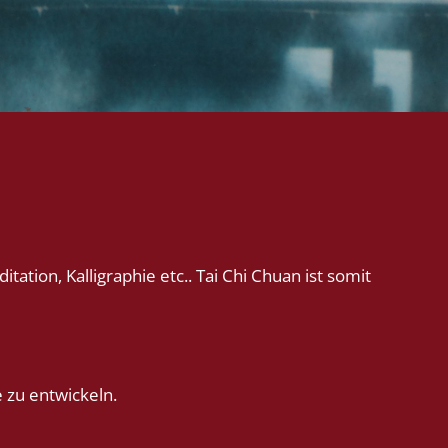
tation, Kalligraphie etc.. Tai Chi Chuan ist somit
 zu entwickeln.