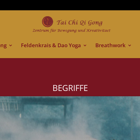
ong
Feldenkrais & Dao Yoga
Breathwork
BEGRIFFE